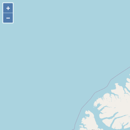
+
+
−
−