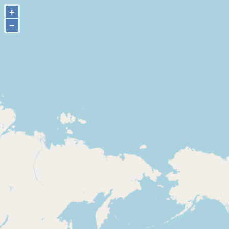
+
+
−
−