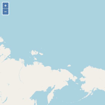
+
+
−
−