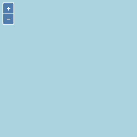
+
+
−
−