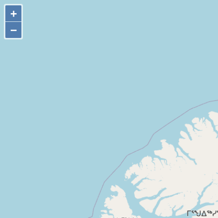
+
+
−
−