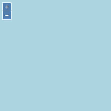
+
+
−
−