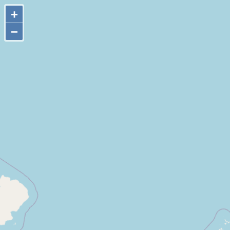
+
+
−
−